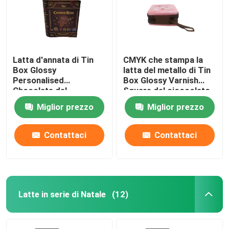
Latta d'annata di Tin
CMYK che stampa la
Box Glossy
latta del metallo di Tin
Personalised
Box Glossy Varnish
Chocolate del
Square del cioccolato
cioccolato di forma del
della chiusura lampo
Miglior prezzo
Miglior prezzo
libro
Contattaci
Contattaci
Latte in serie di Natale
(12)