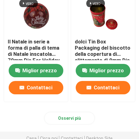
Il Natale in serie a
dolci Tin Box
forma di palla di tema
Packaging del biscotto
di Natale inscatola
della copertura di
70mm Dia For Holiday
slittamento di 9mm Dia
Gift Promotion
Christmas Musical Tin
Miglior prezzo
Miglior prezzo
With
Contattaci
Contattaci
Osservi più
Casa
Circa noi
Contattaci
Desktop Site