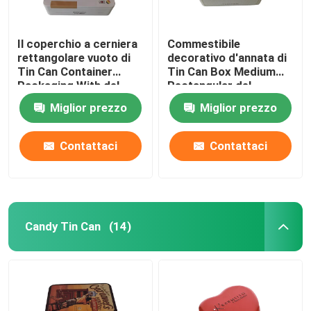
Il coperchio a cerniera
Commestibile
rettangolare vuoto di
decorativo d'annata di
Tin Can Container
Tin Can Box Medium
Packaging With del
Rectangular del
biscotto progetta
biscotto
Miglior prezzo
Miglior prezzo
Contattaci
Contattaci
Candy Tin Can
(14)