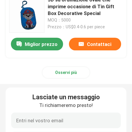
imprime occasione di Tin Gift
Box Decorative Special
Candela Tin Can
MOQ：5000
Prezzo：US$0.4-0.6 per piece
Cioccolato Tin Box
Miglior prezzo
Contattaci
Latte in serie di Natale
Carrello di tè Tin
Osservi più
Latta del caffè del metallo
Lasciate un messaggio
Ti richiameremo presto!
Latte vuote del biscotto
Contenitori per alimenti