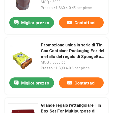
coperchio
MOQ：5000
Prezzo：US$0.4-0.45 per piece
Miglior prezzo
Contattaci
Promozione unica in serie di Tin
Can Container Packaging For del
metallo del regalo di SpongeBob
di forma
MOQ：5000 pc
Prezzo：US$0.4-0.6 per piece
Casa.
Miglior prezzo
Contattaci
Prodotti
Grande regalo rettangolare Tin
Box Set For Multipurpose di
Video