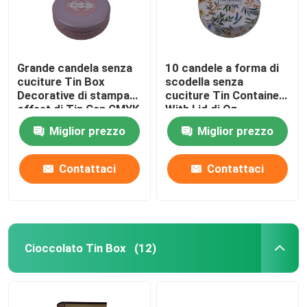
Grande candela senza
10 candele a forma di
cuciture Tin Box
scodella senza
Decorative di stampa
cuciture Tin Container
offset di Tin Can CMYK
With Lid di Oz
della candela
Miglior prezzo
Miglior prezzo
Contattaci
Contattaci
Cioccolato Tin Box
(12)