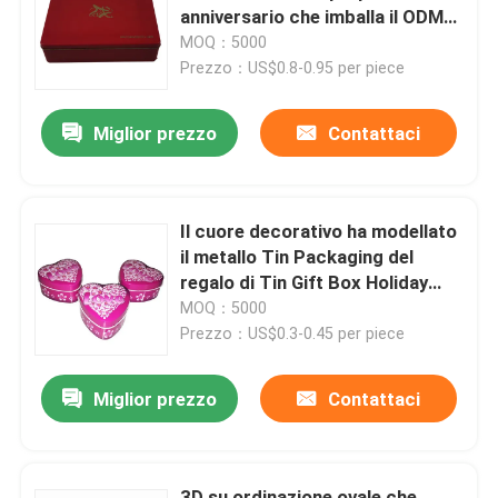
anniversario che imballa il ODM
dell'OEM
MOQ：5000
Su di noi
Prezzo：US$0.8-0.95 per piece
Miglior prezzo
Contattaci
Visita alla fabbrica
Controllo della qualità
Il cuore decorativo ha modellato
il metallo Tin Packaging del
Contattaci
regalo di Tin Gift Box Holiday
Promotion
MOQ：5000
Prezzo：US$0.3-0.45 per piece
Chiedi un preventivo
Miglior prezzo
Contattaci
Biscotto Tin Can
Candy Tin Can
3D su ordinazione ovale che