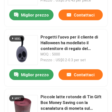
Prezzo：US$0.3-0.45 per piece
Miglior prezzo
Contattaci
Progetti l'uovo per il cliente di
Halloween ha modellato il
contenitore di regalo del
cioccolato di Tin With Ribbon
MOQ：5000
Hanger Holiday
Prezzo：US$0.2-0.3 per set
Miglior prezzo
Contattaci
Piccole latte rotonde di Tin Gift
Box Money Saving con la
scanalatura di moneta sul