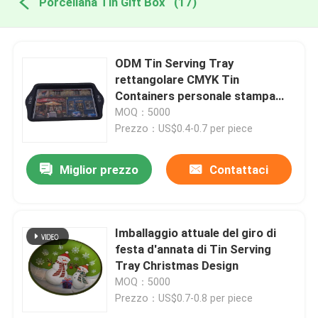
Porcellana Tin Gift Box
(17)
ODM Tin Serving Tray
rettangolare CMYK Tin
Containers personale stampa
dell'OEM
MOQ：5000
Prezzo：US$0.4-0.7 per piece
Miglior prezzo
Contattaci
Imballaggio attuale del giro di
festa d'annata di Tin Serving
Tray Christmas Design
MOQ：5000
Prezzo：US$0.7-0.8 per piece