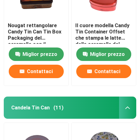
Nougat rettangolare
Il cuore modella Candy
Candy Tin Can Tin Box
Tin Container Offset
Packaging del
che stampa le latte
caramello con il
della caramella del
coperchio a cerniera
metallo con il
Miglior prezzo
Miglior prezzo
coperchio
Contattaci
Contattaci
Candela Tin Can
(11)