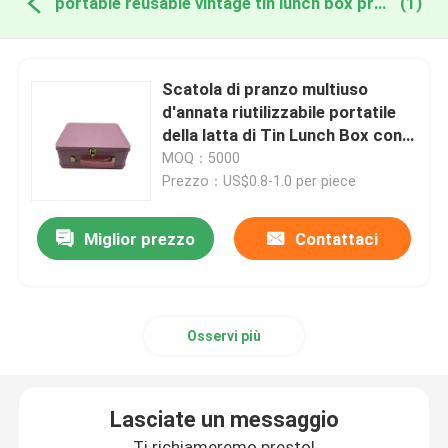
portable reusable vintage tin lunch box produzione online
(1)
Scatola di pranzo multiuso
d'annata riutilizzabile portatile
della latta di Tin Lunch Box con
la maniglia
MOQ：5000
Prezzo：US$0.8-1.0 per piece
Miglior prezzo
Contattaci
Osservi più
Lasciate un messaggio
Ti richiameremo presto!