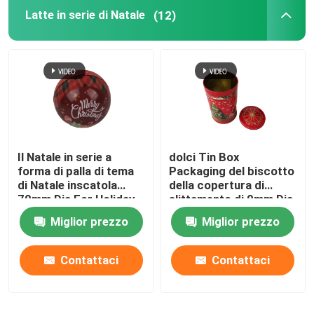
Latte in serie di Natale
(12)
Tin Gift Box
Latte cosmetiche
Tin Lunch Boxes
Il Natale in serie a
dolci Tin Box
Contenitori di stagno rotondo
forma di palla di tema
Packaging del biscotto
di Natale inscatola
della copertura di
70mm Dia For Holiday
slittamento di 9mm Dia
Tin Box rettangolare
Gift Promotion
Christmas Musical Tin
Miglior prezzo
Miglior prezzo
With
Quadrato Tin Box
Contattaci
Contattaci
Tin Can su ordinazione