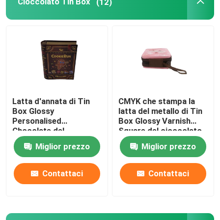
Cioccolato Tin Box
(12)
Candela Tin Can
Cioccolato Tin Box
Latte in serie di Natale
Latta d'annata di Tin
CMYK che stampa la
Box Glossy
latta del metallo di Tin
Carrello di tè Tin
Personalised
Box Glossy Varnish
Chocolate del
Square del cioccolato
cioccolato di forma del
della chiusura lampo
Miglior prezzo
Miglior prezzo
Latta del caffè del metallo
libro
Contattaci
Contattaci
Latte vuote del biscotto
Contenitori per alimenti