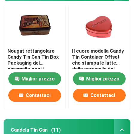
Nougat rettangolare
Il cuore modella Candy
Candy Tin Can Tin Box
Tin Container Offset
Packaging del
che stampa le latte
caramello con il
della caramella del
coperchio a cerniera
metallo con il
Miglior prezzo
Miglior prezzo
coperchio
Casa.
Contattaci
Contattaci
Prodotti
Candela Tin Can
(11)
Video