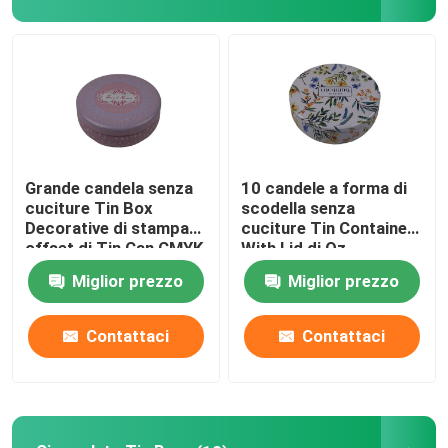
Su di noi
Visita alla fabbrica
Controllo della qualità
Grande candela senza
10 candele a forma di
cuciture Tin Box
scodella senza
Decorative di stampa
cuciture Tin Container
Contattaci
offset di Tin Can CMYK
With Lid di Oz
della candela
Miglior prezzo
Miglior prezzo
Chiedi un preventivo
Contattaci
Contattaci
Biscotto Tin Can
Candy Tin Can