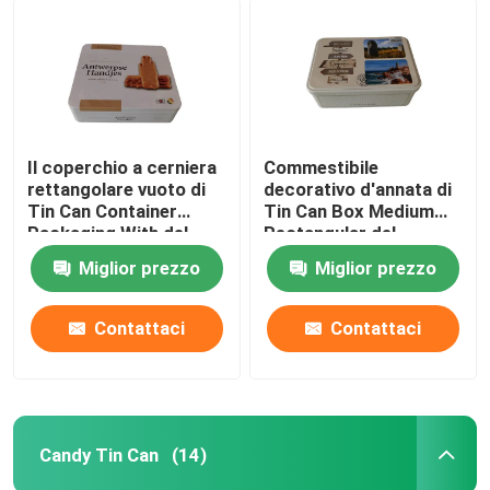
Il coperchio a cerniera
Commestibile
rettangolare vuoto di
decorativo d'annata di
Tin Can Container
Tin Can Box Medium
Packaging With del
Rectangular del
biscotto progetta
biscotto
Miglior prezzo
Miglior prezzo
Contattaci
Contattaci
Candy Tin Can
(14)